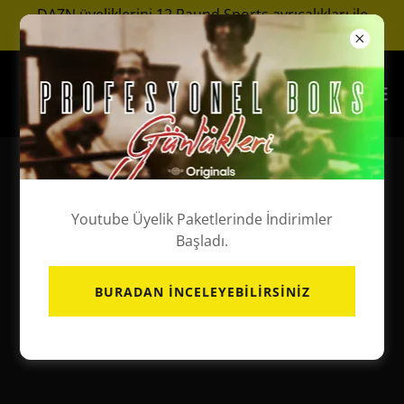
DAZN üyeliklerini 12 Raund Sports ayrıcalıkları ile
keşfedin.
Youtube Üyelik Paketlerinde İndirimler
Başladı.
BURADAN İNCELEYEBILIRSINIZ